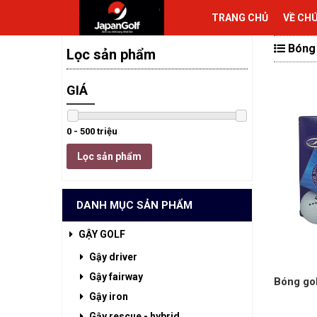
TRANG CHỦ
VỀ CH
Bóng
Lọc sản phẩm
GIÁ
0 - 500 triệu
Lọc sản phẩm
DANH MỤC SẢN PHẨM
GẬY GOLF
Gậy driver
Gậy fairway
Bóng go
Gậy iron
Gậy rescue - hybrid