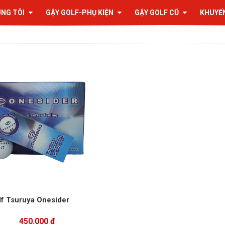
ÚNG TÔI
GẬY GOLF-PHỤ KIỆN
GẬY GOLF CŨ
KHUYẾ
lf Tsuruya Onesider
450.000 đ