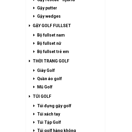
Gậy putter
Gậy wedges
GẬY GOLF FULLSET
Bộ fullset nam
Bộ fullset nữ
Bộ fullset trẻ em
THỜI TRANG GOLF
Giày Golf
Quần áo golf
Mũ Golf
TÚI GOLF
Túi đựng gậy golf
Túi xách tay
Túi Tập Golf
Túi golf hàng không